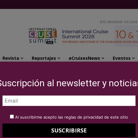
SITE SPONSOR: ICS 2026
Revista
Reportajes
eCruisesNews
Eventos
as en mega yate de clase polar
Suscripción al newsletter y noticia
ujo 6 estrellas en
se polar
Al suscribirme acepto las reglas de privacidad de este sitio