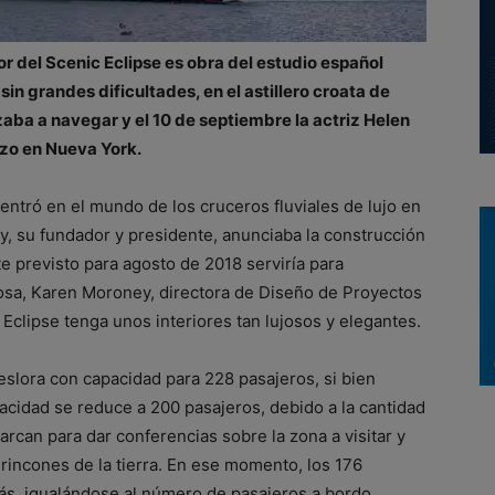
or del Scenic Eclipse es obra del estudio español
 sin grandes dificultades, en el astillero croata de
aba a navegar y el 10 de septiembre la actriz Helen
izo en Nueva York.
entró en el mundo de los cruceros fluviales de lujo en
y, su fundador y presidente, anunciaba la construcción
te previsto para agosto de 2018 serviría para
sa, Karen Moroney, directora de Diseño de Proyectos
 Eclipse tenga unos interiores tan lujosos y elegantes.
eslora con capacidad para 228 pasajeros, si bien
cidad se reduce a 200 pasajeros, debido a la cantidad
can para dar conferencias sobre la zona a visitar y
rincones de la tierra. En ese momento, los 176
más, igualándose al número de pasajeros a bordo.