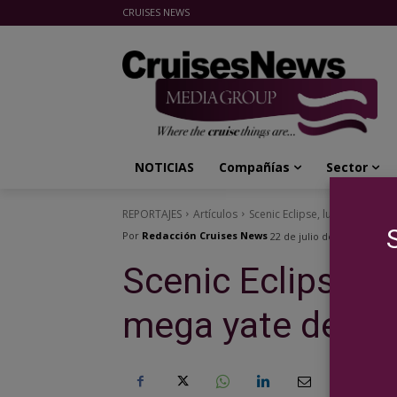
CRUISES NEWS
Cruises News Media Group
NOTICIAS
Compañías
Sector
REPORTAJES
Artículos
Scenic Eclipse, lujo 6 estrell
Por
Redacción Cruises News
22 de julio de 2022
Scenic Eclipse, l
mega yate de cla