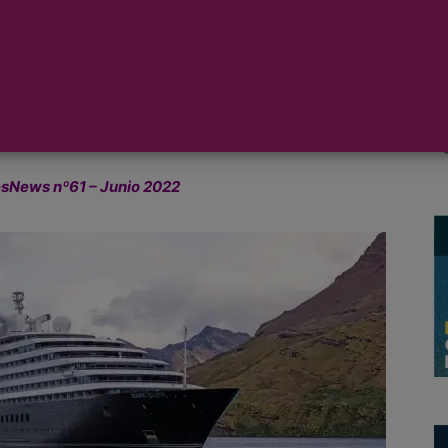
o disponibles para que los clientes
n cuenta del nivel de lujo que el Scenic
 en destinos polares o en cálidas
esNews nº61 – Junio 2022