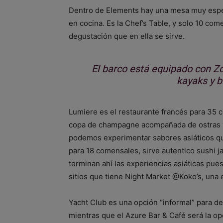
Dentro de Elements hay una mesa muy espec
en cocina. Es la Chef’s Table, y solo 10 co
degustación que en ella se sirve.
El barco está equipado con Zo
kayaks y bi
Lumiere es el restaurante francés para 3
copa de champagne acompañada de ostras y 
podemos experimentar sabores asiáticos qu
para 18 comensales, sirve autentico sushi j
terminan ahí las experiencias asiáticas pu
sitios que tiene Night Market @Koko’s, una 
Yacht Club es una opción “informal” para de
mientras que el Azure Bar & Café será la op