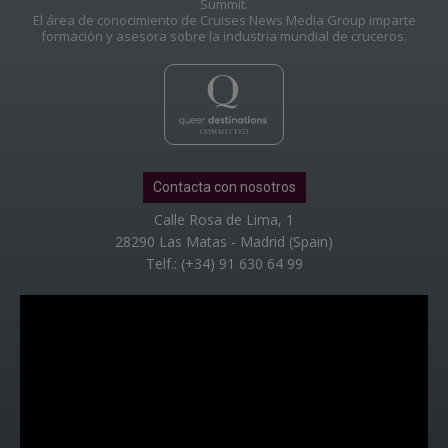
Summit.
El área de conocimiento de Cruises News Media Group imparte
formación y asesora sobre la industria mundial de cruceros.
Contacta con nosotros
Calle Rosa de Lima, 1
28290 Las Matas - Madrid (Spain)
Telf.: (+34) 91 630 64 99