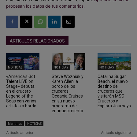
procesan los datos de tus comentarios.
ARTICULOS RELACIONADOS
NOTICIAS
NOTICIAS
NOTICIAS
«America’s Got
Steve Wozniak y
Catalina Sugar
Talent LIVE on
Karen Allen, a
Beach, el nuevo
Stage» debuta
bordo de los
destino de
en el crucero
cruceros
cruceros que
Legend of the
Oceania Cruises
visitarán MSC
Seas con varios
en su nuevo
Cruceros y
artistas a bordo
programa de
Explora Journeys
enriquecimiento
Marítimas
NOTICIAS
Artículo anterior
Artículo siguiente