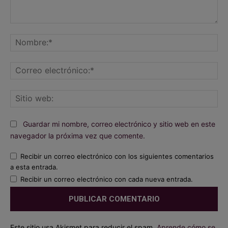
Comentario:
No
Co
ele
Sit
we
Guardar mi nombre, correo electrónico y sitio web en este
navegador la próxima vez que comente.
Recibir un correo electrónico con los siguientes comentarios
a esta entrada.
Recibir un correo electrónico con cada nueva entrada.
Este sitio usa Akismet para reducir el spam.
Aprende cómo se