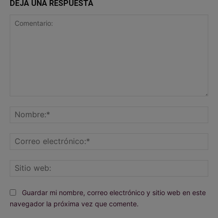
DEJA UNA RESPUESTA
Comentario:
No
Co
ele
Sit
we
Guardar mi nombre, correo electrónico y sitio web en este
navegador la próxima vez que comente.