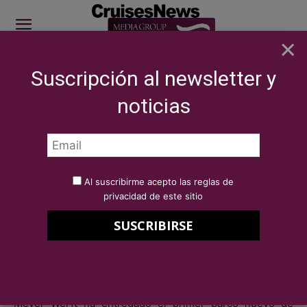
×
Suscripción al newsletter y
SITE SPONSOR: ICS 2026
noticias
COMPAÑÍAS
Marítimas
Disney Cruise Line recibe al Disney Wish, su
nuevo crucero propulsado por...
Por
Redacción Cruises News
13 de junio de 2022
Al suscribirme acepto las reglas de
Disney Cruise Line recibe al
privacidad de este sitio
Disney Wish, su nuevo crucero
propulsado por GNL
Meyer Werft ha entregado el primer barco nuevo de