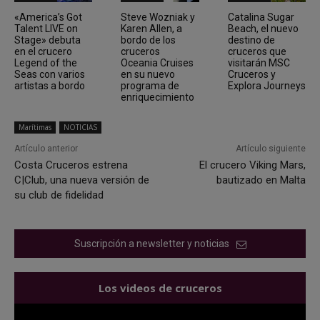
«America’s Got
Steve Wozniak y
Catalina Sugar
Talent LIVE on
Karen Allen, a
Beach, el nuevo
Stage» debuta
bordo de los
destino de
en el crucero
cruceros
cruceros que
Legend of the
Oceania Cruises
visitarán MSC
Seas con varios
en su nuevo
Cruceros y
artistas a bordo
programa de
Explora Journeys
enriquecimiento
Marítimas
NOTICIAS
Artículo anterior
Artículo siguiente
Costa Cruceros estrena
El crucero Viking Mars,
C|Club, una nueva versión de
bautizado en Malta
su club de fidelidad
Suscripción a newsletter y noticias
Los videos de cruceros