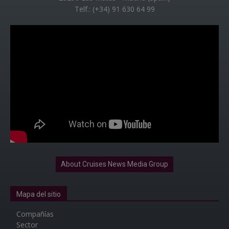
Telf.: (+34) 91 630 64 99
About Cruises News Media Group
Mapa del sitio
Compañías
Sector