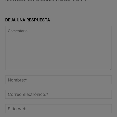
DEJA UNA RESPUESTA
Comentario:
No
Co
ele
Sit
we