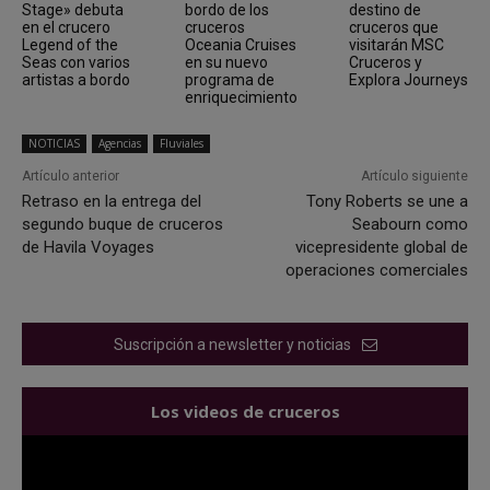
Stage» debuta
bordo de los
destino de
en el crucero
cruceros
cruceros que
Legend of the
Oceania Cruises
visitarán MSC
Seas con varios
en su nuevo
Cruceros y
artistas a bordo
programa de
Explora Journeys
enriquecimiento
NOTICIAS
Agencias
Fluviales
Artículo anterior
Artículo siguiente
Retraso en la entrega del
Tony Roberts se une a
segundo buque de cruceros
Seabourn como
de Havila Voyages
vicepresidente global de
operaciones comerciales
Suscripción a newsletter y noticias
Los videos de cruceros