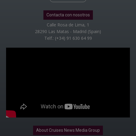
Contacta con nosotros
Calle Rosa de Lima, 1
28290 Las Matas - Madrid (Spain)
Telf.: (+34) 91 630 64 99
About Cruises News Media Group