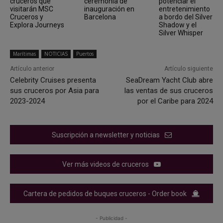
cruceros que
ceremonia de
potenciar el
visitarán MSC
inauguración en
entretenimiento
Cruceros y
Barcelona
a bordo del Silver
Explora Journeys
Shadow y el
Silver Whisper
Marítimas
NOTICIAS
Puertos
Artículo anterior
Artículo siguiente
Celebrity Cruises presenta
SeaDream Yacht Club abre
sus cruceros por Asia para
las ventas de sus cruceros
2023-2024
por el Caribe para 2024
Suscripción a newsletter y noticias
Ver más videos de cruceros
Cartera de pedidos de buques cruceros - Order book
- Publicidad -