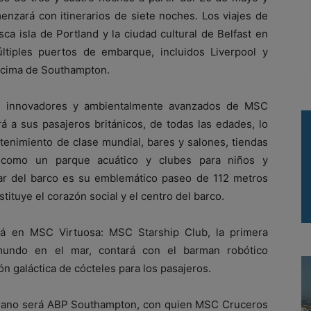
menzará con itinerarios de siete noches. Los viajes de
ca isla de Portland y la ciudad cultural de Belfast en
ltiples puertos de embarque, incluidos Liverpool y
a cima de Southampton.
s innovadores y ambientalmente avanzados de MSC
á a sus pasajeros británicos, de todas las edades, lo
etenimiento de clase mundial, bares y salones, tiendas
í como un parque acuático y clubes para niños y
ular del barco es su emblemático paseo de 112 metros
ituye el corazón social y el centro del barco.
rá en MSC Virtuosa: MSC Starship Club, la primera
 mundo en el mar, contará con el barman robótico
n galáctica de cócteles para los pasajeros.
erano será ABP Southampton, con quien MSC Cruceros