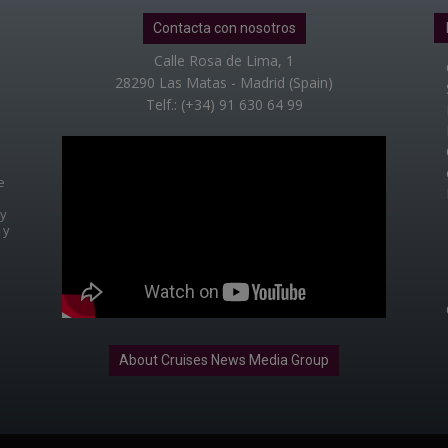
Contacta con nosotros
Calle Rosa de Lima, 1
28290 Las Matas - Madrid (Spain)
Telf.: (+34) 91 630 64 99
e
 y
 y
About Cruises News Media Group