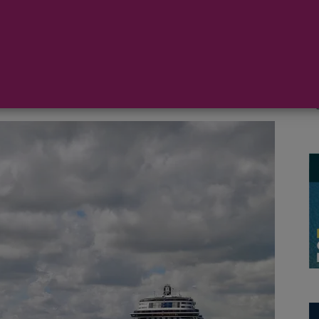
 de MSC Cruceros, ha llegado hoy a Southampton, listo
do. El barco más nuevo e innovador de la flota de MSC
viaje inaugural por las Islas Británicas el 20 de mayo.