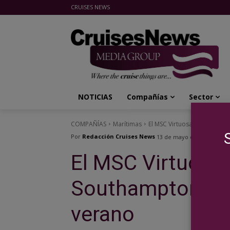
CRUISES NEWS
Cruises News Media Group
NOTICIAS
Compañías
Sector
COMPAÑÍAS
Marítimas
El MSC Virtuosa ya está en 
Por
Redacción Cruises News
13 de mayo de 2021
El MSC Virtuosa 
Southampton, su
verano