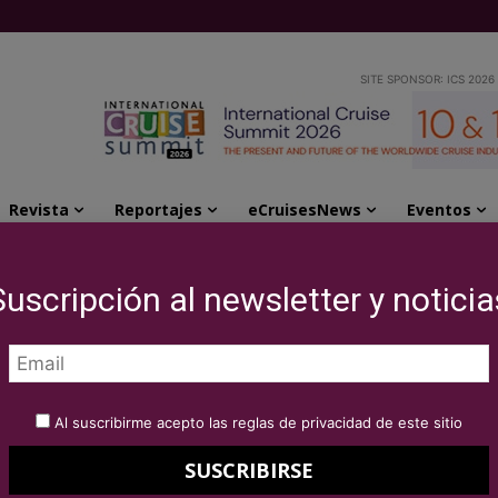
SITE SPONSOR: ICS 2026
Revista
Reportajes
eCruisesNews
Eventos
Southampton, su puerto base para el...
Suscripción al newsletter y noticia
ya está en
 puerto base para el
Al suscribirme acepto las reglas de privacidad de este sitio