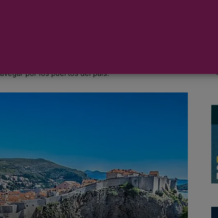
 de Croacia ha anunciado su decisión de permitir las
s anulando las anteriores restricciones de capacidad,
. Tras un año de prohibición debido a la pandemia del
vegar por los puertos del país.