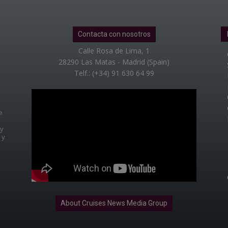
Contacta con nosotros
Calle Rosa de Lima, 1
28290 Las Matas - Madrid (Spain)
Telf.: (+34) 91 630 64 99
e
 y
 y
About Cruises News Media Group