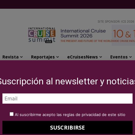
SITE SPONSOR: ICS 2026
Revista
Reportajes
eCruisesNews
Eventos
ad para las escalas de cruceros
Suscripción al newsletter y noticia
 restricciones de
as escalas de
Al suscribirme acepto las reglas de privacidad de este sitio