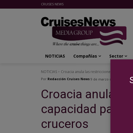
CRUISES NEWS
Cruises News Media Group
NOTICIAS
Compañías
Sector
NOTICIAS
Croacia anula las restricciones de capacid
Por
Redacción Cruises News
9 de marzo de 2021
Croacia anula las
capacidad para l
cruceros