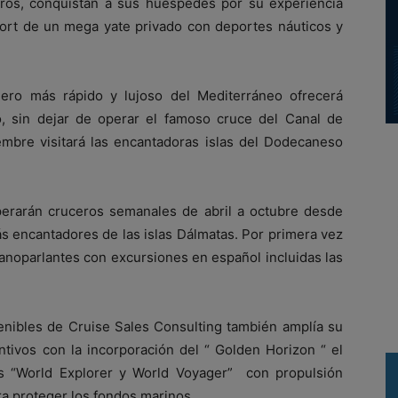
ros, conquistan a sus huéspedes por su experiencia
nfort de un mega yate privado con deportes náuticos y
ero más rápido y lujoso del Mediterráneo ofrecerá
o, sin dejar de operar el famoso cruce del Canal de
embre visitará las encantadoras islas del Dodecaneso
erarán cruceros semanales de abril a octubre desde
ás encantadores de las islas Dálmatas. Por primera vez
anoparlantes con excursiones en español incluidas las
enibles de Cruise Sales Consulting también amplía su
ntivos con la incorporación del “ Golden Horizon “ el
s “World Explorer y World Voyager” con propulsión
ara proteger los fondos marinos.