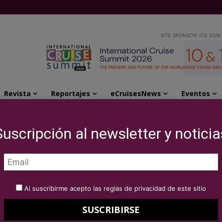
SITE SPONSOR: ICS 2026
Revista
Reportajes
eCruisesNews
Eventos
Consulting para el verano
Suscripción al newsletter y noticia
cruceros de Cruise
 para el verano
Al suscribirme acepto las reglas de privacidad de este sitio