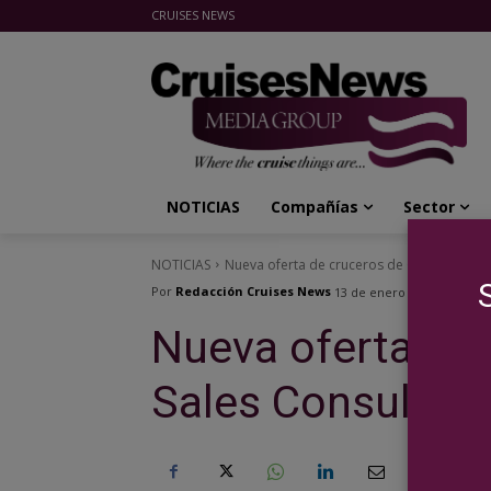
CRUISES NEWS
Cruises News Media Group
NOTICIAS
Compañías
Sector
NOTICIAS
Nueva oferta de cruceros de Cruise Sales 
Por
Redacción Cruises News
13 de enero de 2021
Nueva oferta de 
Sales Consulting