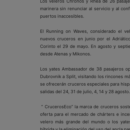
Los veleros Chronos y Rhea de 26 pasaje
marinera sin renunciar al servicio y al co
puertos inaccesibles.
El Running on Waves, considerado el vel
nuevos cruceros en junio por el Adriátic
Corinto el 29 de mayo. En agosto y septi
desde Atenas y Mikonos.
Los yates Ambassador de 38 pasajeros op
Dubrovnik a Split, visitando los rincones m
se ofrecerán cruceros especiales para hisp
salidas del 24, 31 de julio, 4, 14 y 28 agosto.
“ CrucerosEco” la marca de cruceros sost
oferta para el mercado de chárters e ince
velero más grande del mundo o los yate
híbrida y la eliminación del uso del ancla p