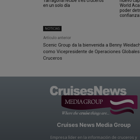
Tarragona recibe tres cruceros
nuevo cap
en un solo día
World Aca
poder det
confianza
NOTICIAS
Artículo anterior
Scenic Group da la bienvenida a Benny Weidac
como Vicepresidente de Operaciones Globales
Cruceros
Cruises News Media Group
Empresa líder en la información de cruceros y