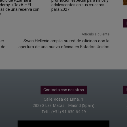
ítulo de Azamara
promoción especial para niños y
demy: «RezA – El
adolescentes en sus cruceros
rás de una reserva con
para 2027
»
Artículo siguiente
her
Swan Hellenic amplia su red de oficinas con la
 de
apertura de una nueva oficina en Estados Unidos
Contacta con nosotros
Calle Rosa de Lima, 1
28290 Las Matas - Madrid (Spain)
Telf.: (+34) 91 630 64 99