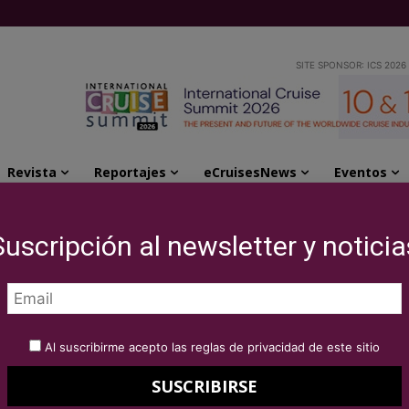
SITE SPONSOR: ICS 2026
Revista
Reportajes
eCruisesNews
Eventos
e cruceros marítimos y fluviales disponibles...
Suscripción al newsletter y noticia
sulting lanza su
eros marítimos y
Al suscribirme acepto las reglas de privacidad de este sitio
bles para charter y