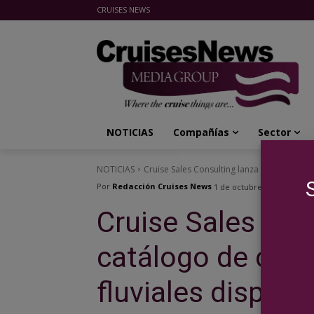
CRUISES NEWS
Cruises News Media Group
NOTICIAS
Compañías
Sector
NOTICIAS
Cruise Sales Consulting lanza su catálogo d
Por
Redacción Cruises News
1 de octubre de 2019
Cruise Sales Con
catálogo de cruc
fluviales disponi