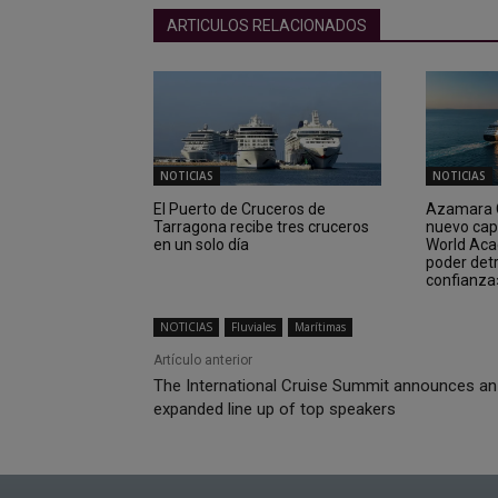
ARTICULOS RELACIONADOS
NOTICIAS
NOTICIAS
El Puerto de Cruceros de
Azamara C
Tarragona recibe tres cruceros
nuevo cap
en un solo día
World Aca
poder det
confianza
NOTICIAS
Fluviales
Marítimas
Artículo anterior
The International Cruise Summit announces an
expanded line up of top speakers