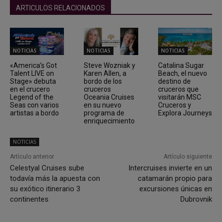
ARTICULOS RELACIONADOS
NOTICIAS
NOTICIAS
NOTICIAS
«America’s Got
Steve Wozniak y
Catalina Sugar
Talent LIVE on
Karen Allen, a
Beach, el nuevo
Stage» debuta
bordo de los
destino de
en el crucero
cruceros
cruceros que
Legend of the
Oceania Cruises
visitarán MSC
Seas con varios
en su nuevo
Cruceros y
artistas a bordo
programa de
Explora Journeys
enriquecimiento
NOTICIAS
Artículo anterior
Artículo siguiente
Celestyal Cruises sube
Intercruises invierte en un
todavía más la apuesta con
catamarán propio para
su exótico itinerario 3
excursiones únicas en
continentes
Dubrovnik