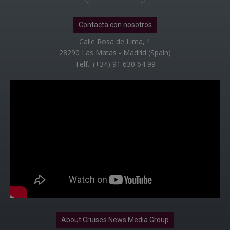
Contacta con nosotros
Calle Rosa de Lima, 1
28290 Las Matas - Madrid (Spain)
Telf.: (+34) 91 630 64 99
About Cruises News Media Group