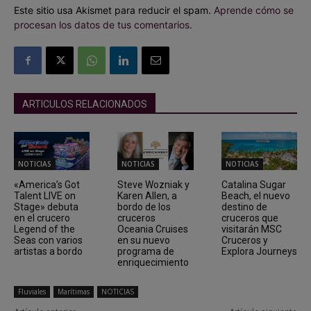
Este sitio usa Akismet para reducir el spam.
Aprende cómo se
procesan los datos de tus comentarios.
ARTICULOS RELACIONADOS
NOTICIAS
NOTICIAS
NOTICIAS
«America’s Got
Steve Wozniak y
Catalina Sugar
Talent LIVE on
Karen Allen, a
Beach, el nuevo
Stage» debuta
bordo de los
destino de
en el crucero
cruceros
cruceros que
Legend of the
Oceania Cruises
visitarán MSC
Seas con varios
en su nuevo
Cruceros y
artistas a bordo
programa de
Explora Journeys
enriquecimiento
Fluviales
Marítimas
NOTICIAS