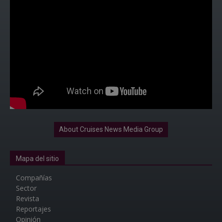
About Cruises News Media Group
Mapa del sitio
Compañías
Sector
Revista
Reportajes
Opinión