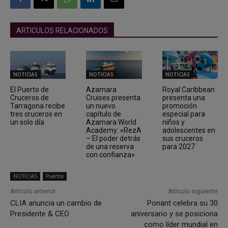
ARTICULOS RELACIONADOS
NOTICIAS
NOTICIAS
NOTICIAS
El Puerto de
Azamara
Royal Caribbean
Cruceros de
Cruises presenta
presenta una
Tarragona recibe
un nuevo
promoción
tres cruceros en
capítulo de
especial para
un solo día
Azamara World
niños y
Academy: «RezA
adolescentes en
– El poder detrás
sus cruceros
de una reserva
para 2027
con confianza»
NOTICIAS
Puertos
Artículo anterior
Artículo siguiente
CLIA anuncia un cambio de
Ponant celebra su 30
Presidente & CEO
aniversario y se posiciona
como líder mundial en