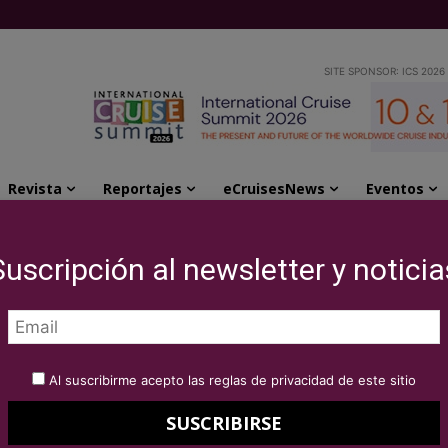
SITE SPONSOR: ICS 2026
Revista
Reportajes
eCruisesNews
Eventos
rcial Officer de Global Ports
Suscripción al newsletter y noticia
nuevo Chief
er de Global Ports
Al suscribirme acepto las reglas de privacidad de este sitio