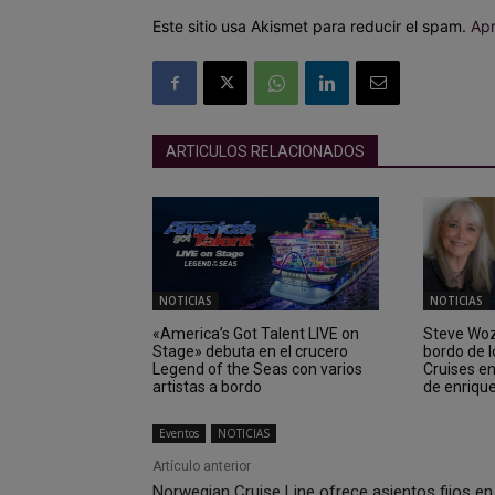
Este sitio usa Akismet para reducir el spam.
Apr
ARTICULOS RELACIONADOS
NOTICIAS
NOTICIAS
«America’s Got Talent LIVE on
Steve Wozn
Stage» debuta en el crucero
bordo de 
Legend of the Seas con varios
Cruises e
artistas a bordo
de enriqu
Eventos
NOTICIAS
Artículo anterior
Norwegian Cruise Line ofrece asientos fijos en