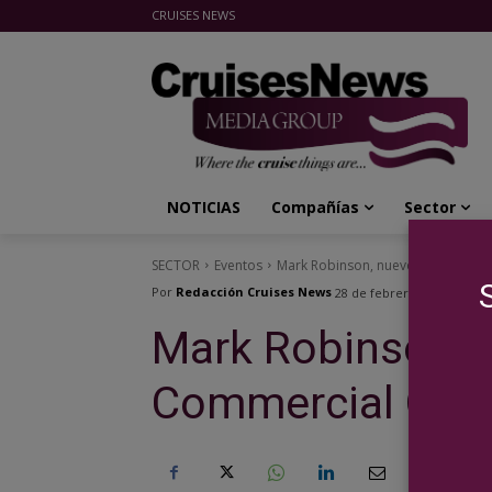
CRUISES NEWS
Cruises News Media Group
NOTICIAS
Compañías
Sector
SECTOR
Eventos
Mark Robinson, nuevo Chief Comme
Por
Redacción Cruises News
28 de febrero de 2018
Mark Robinson, 
Commercial Offic