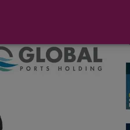
or de puertos de cruceros del mundo, se complace en
 como Chief Commercial Officer. Mark estará basado
ente al CEO, Emre Sayin.