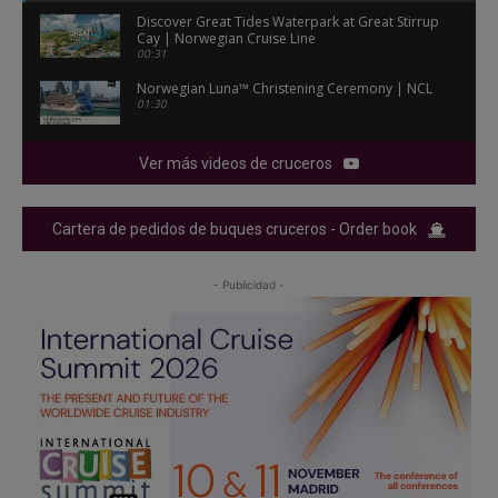
Discover Great Tides Waterpark at Great Stirrup
Cay | Norwegian Cruise Line
00:31
Norwegian Luna™ Christening Ceremony | NCL
01:30
Ver más videos de cruceros
Cartera de pedidos de buques cruceros - Order book
- Publicidad -