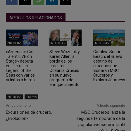
ARTICULOS RELACIONADOS
NOTICIAS
NOTICIAS
NOTICIAS
«America’s Got
Steve Wozniak y
Catalina Sugar
Talent LIVE on
Karen Allen, a
Beach, el nuevo
Stage» debuta
bordo de los
destino de
en el crucero
cruceros
cruceros que
Legend of the
Oceania Cruises
visitarán MSC
Seas con varios
en su nuevo
Cruceros y
artistas a bordo
programa de
Explora Journeys
enriquecimiento
NOTICIAS
Puertos
Artículo anterior
Artículo siguiente
Excursiones de crucero.
MSC Cruceros lanza la
¿Evolución?
segunda temporada de la
popular webserie infantil
«Kelly & Kloe»