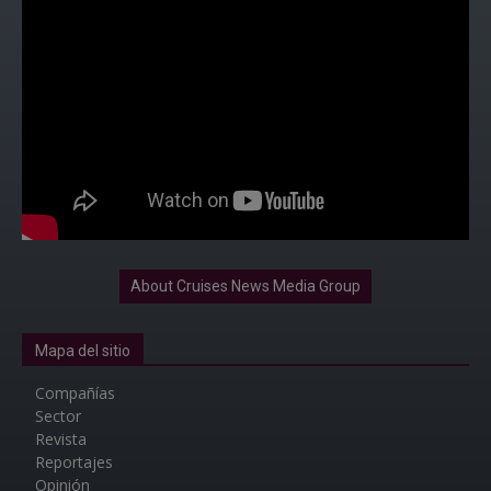
About Cruises News Media Group
Mapa del sitio
Compañías
Sector
Revista
Reportajes
Opinión