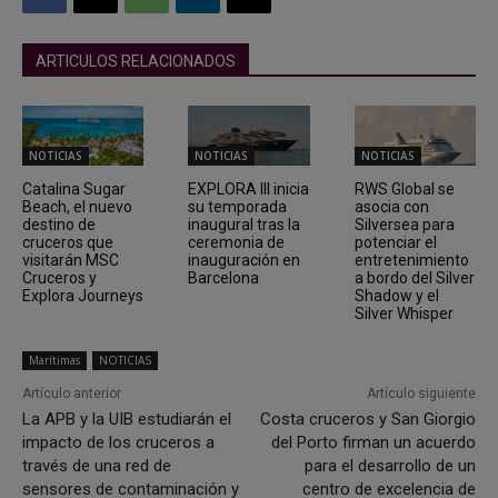
ARTICULOS RELACIONADOS
NOTICIAS
NOTICIAS
NOTICIAS
Catalina Sugar
EXPLORA III inicia
RWS Global se
Beach, el nuevo
su temporada
asocia con
destino de
inaugural tras la
Silversea para
cruceros que
ceremonia de
potenciar el
visitarán MSC
inauguración en
entretenimiento
Cruceros y
Barcelona
a bordo del Silver
Explora Journeys
Shadow y el
Silver Whisper
Marítimas
NOTICIAS
Artículo anterior
Artículo siguiente
La APB y la UIB estudiarán el
Costa cruceros y San Giorgio
impacto de los cruceros a
del Porto firman un acuerdo
través de una red de
para el desarrollo de un
sensores de contaminación y
centro de excelencia de