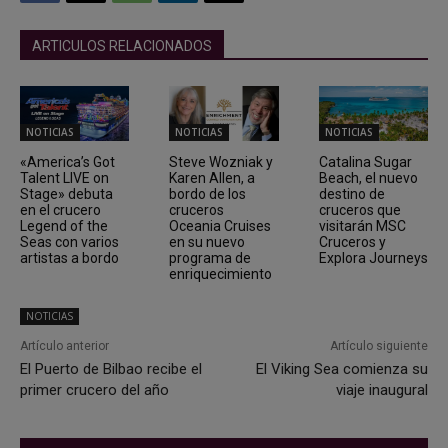
ARTICULOS RELACIONADOS
NOTICIAS
NOTICIAS
NOTICIAS
«America’s Got
Steve Wozniak y
Catalina Sugar
Talent LIVE on
Karen Allen, a
Beach, el nuevo
Stage» debuta
bordo de los
destino de
en el crucero
cruceros
cruceros que
Legend of the
Oceania Cruises
visitarán MSC
Seas con varios
en su nuevo
Cruceros y
artistas a bordo
programa de
Explora Journeys
enriquecimiento
NOTICIAS
Artículo anterior
Artículo siguiente
El Puerto de Bilbao recibe el
El Viking Sea comienza su
primer crucero del año
viaje inaugural