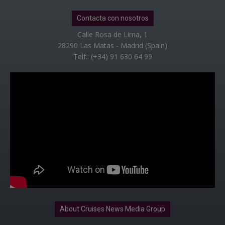
Contacta con nosotros
Calle Rosa de Lima, 1
28290 Las Matas - Madrid (Spain)
Telf.: (+34) 91 630 64 99
About Cruises News Media Group