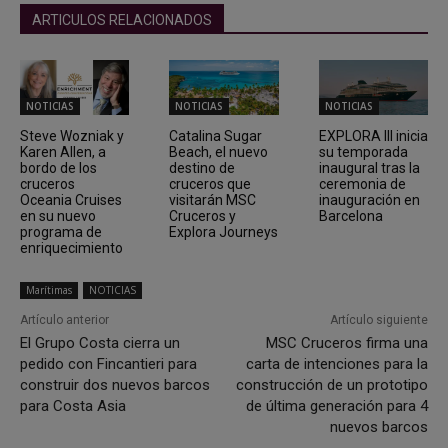
ARTICULOS RELACIONADOS
NOTICIAS
NOTICIAS
NOTICIAS
Steve Wozniak y
Catalina Sugar
EXPLORA III inicia
Karen Allen, a
Beach, el nuevo
su temporada
bordo de los
destino de
inaugural tras la
cruceros
cruceros que
ceremonia de
Oceania Cruises
visitarán MSC
inauguración en
en su nuevo
Cruceros y
Barcelona
programa de
Explora Journeys
enriquecimiento
Marítimas
NOTICIAS
Artículo anterior
Artículo siguiente
El Grupo Costa cierra un
MSC Cruceros firma una
pedido con Fincantieri para
carta de intenciones para la
construir dos nuevos barcos
construcción de un prototipo
para Costa Asia
de última generación para 4
nuevos barcos