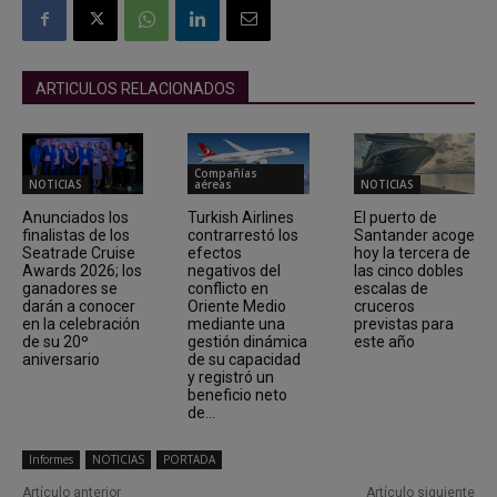
ARTICULOS RELACIONADOS
Compañías
NOTICIAS
aéreas
NOTICIAS
Anunciados los
Turkish Airlines
El puerto de
finalistas de los
contrarrestó los
Santander acoge
Seatrade Cruise
efectos
hoy la tercera de
Awards 2026; los
negativos del
las cinco dobles
ganadores se
conflicto en
escalas de
darán a conocer
Oriente Medio
cruceros
en la celebración
mediante una
previstas para
de su 20º
gestión dinámica
este año
aniversario
de su capacidad
y registró un
beneficio neto
de...
Informes
NOTICIAS
PORTADA
Artículo anterior
Artículo siguiente