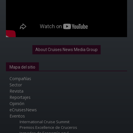
About Cruises News Media Group
Mapa del sitio
Compañías
Sector
Revista
Reportajes
Opinión
eCruisesNews
Eventos
International Cruise Summit
Premios Excellence de Cruceros
Jornadas de Economía azul