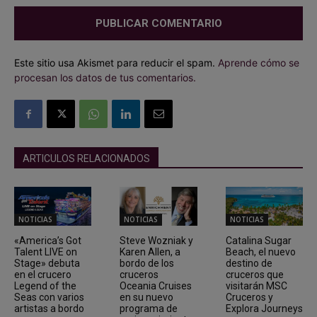
Este sitio usa Akismet para reducir el spam.
Aprende cómo se
procesan los datos de tus comentarios.
ARTICULOS RELACIONADOS
NOTICIAS
NOTICIAS
NOTICIAS
«America’s Got
Steve Wozniak y
Catalina Sugar
Talent LIVE on
Karen Allen, a
Beach, el nuevo
Stage» debuta
bordo de los
destino de
en el crucero
cruceros
cruceros que
Legend of the
Oceania Cruises
visitarán MSC
Seas con varios
en su nuevo
Cruceros y
artistas a bordo
programa de
Explora Journeys