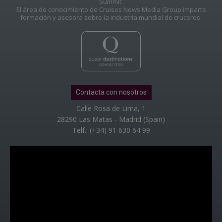
Summit.
El área de conocimiento de Cruises News Media Group imparte
formación y asesora sobre la industria mundial de cruceros.
Contacta con nosotros
Calle Rosa de Lima, 1
28290 Las Matas - Madrid (Spain)
Telf.: (+34) 91 630 64 99