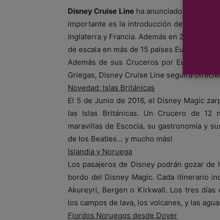
Disney Cruise Line
ha anunciado sus itinera
importante es la introducción de un crucero 
Inglaterra y Francia. Además en 2016, Disn
de escala en más de 15 países Europeos.
Además de sus Cruceros por Europa, concr
Griegas, Disney Cruise Line seguirá ofrecie
Novedad: Islas Británicas
El 5 de Junio de 2016, el Disney Magic zar
las Islas Británicas. Un Crucero de 12
maravillas de Escocia, su gastronomía y sus 
de los Beatles… y mucho más!
Islandia y Noruega
Los pasajeros de Disney podrán gozar de l
bordo del Disney Magic. Cada itinerario i
Akureyri, Bergen o Kirkwall. Los tres días 
los campos de lava, los volcanes, y las agua
Fiordos Noruegos desde Dover