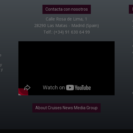
Contacta con nosotros
Calle Rosa de Lima, 1
28290 Las Matas - Madrid (Spain)
Telf.: (+34) 91 630 64 99
e
 y
 y
About Cruises News Media Group