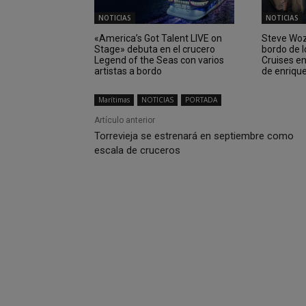
NOTICIAS
NOTICIAS
«America’s Got Talent LIVE on
Steve Wozn
Stage» debuta en el crucero
bordo de 
Legend of the Seas con varios
Cruises e
artistas a bordo
de enriqu
Marítimas
NOTICIAS
PORTADA
Artículo anterior
Torrevieja se estrenará en septiembre como
escala de cruceros