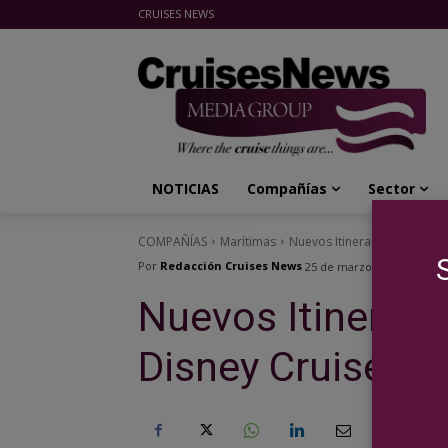
CRUISES NEWS
Cruises News Media Group
NOTICIAS
Compañías
Sector
COMPAÑÍAS
Marítimas
Nuevos Itinerarios por Euro
Por
Redacción Cruises News
25 de marzo de 2015
Nuevos Itinerari
Disney Cruise Li