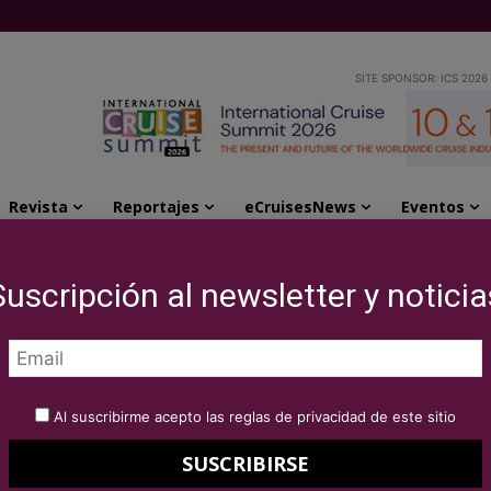
SITE SPONSOR: ICS 2026
Revista
Reportajes
eCruisesNews
Eventos
pa de Disney Cruise Line para 2016
Suscripción al newsletter y noticia
os por Europa de
ne para 2016
Al suscribirme acepto las reglas de privacidad de este sitio