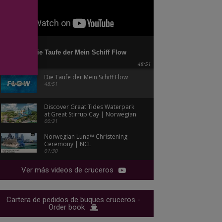
Die Taufe der Mein Schiff Flow
48:51
Die Taufe der Mein Schiff Flow
48:51
Discover Great Tides Waterpark
at Great Stirrup Cay | Norwegian
Cruise Line
00:31
Norwegian Luna™ Christening
Ceremony | NCL
01:30
Ver más videos de cruceros
Cartera de pedidos de buques cruceros -
Order book