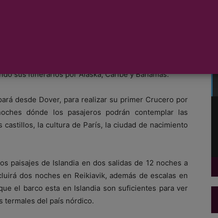
rios y rutas para el próximo año 2016. La novedad más
por las Islas Británicas, que visitará Escocia, Irlanda,
ey vuelve a navegar por Noruega e Islandia con puertos
etamente por el Báltico, el Mediterráneo y las Islas
ndo sus itinerarios por Alaska, Caribe y Bahamas.
pará desde Dover, para realizar su primer Crucero por
 noches dónde los pasajeros podrán contemplar las
castillos, la cultura de París, la ciudad de nacimiento
os paisajes de Islandia en dos salidas de 12 noches a
ncluirá dos noches en Reikiavik, además de escalas en
que el barco esta en Islandia son suficientes para ver
s termales del país nórdico.