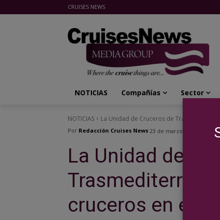
CRUISES NEWS
Cruises News Media Group
NOTICIAS
Compañías
Sector
NOTICIAS
La Unidad de Cruceros de Trasmediterranea
Por
Redacción Cruises News
23 de marzo de 2015
La Unidad de Cr
Trasmediterranea
cruceros en el P