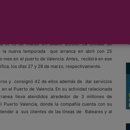
cruceros de Miami que comenzó el lunes 16 de marzo
 Puertos del Estado en la feria más importante del
sta el 19 de marzo en Miami (EEUU). La Unidad de
 la nueva temporada que arranca en abril con 25
o mes en el puerto de Valencia. Antes, recibirá en ese
ifica, los días 27 y 28 de marzo, respectivamente.
ros y consignó 42 de ellos además de dar servicios
 en el Puerto de Valencia. En su actividad relacionada
erranea lleva atendidos alrededor de 3 millones de
el Puerto Valencia, donde la compañía cuenta con su
atender a sus clientes de las líneas de Baleares y al