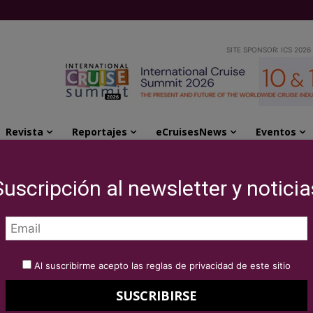
SITE SPONSOR: ICS 2026
Revista
Reportajes
eCruisesNews
Eventos
 atenderá en abril 25 cruceros...
Suscripción al newsletter y noticia
uceros de
 atenderá en abril 25
Al suscribirme acepto las reglas de privacidad de este sitio
uerto de Valencia