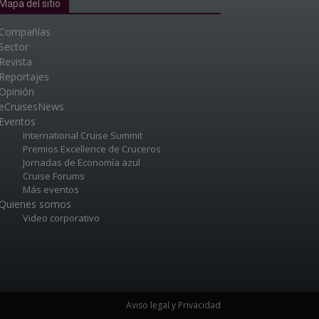
Mapa del sitio
Compañías
Sector
Revista
Reportajes
Opinión
eCruisesNews
Eventos
International Cruise Summit
Premios Excellence de Cruceros
Jornadas de Economía azul
Cruise Forums
Más eventos
Quienes somos
Video corporativo
Aviso legal y Privacidad