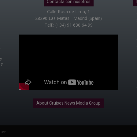
Contacta con nosotros
Calle Rosa de Lima, 1
28290 Las Matas - Madrid (Spain)
Telf.: (+34) 91 630 64 99
e
 y
 y
About Cruises News Media Group
 are