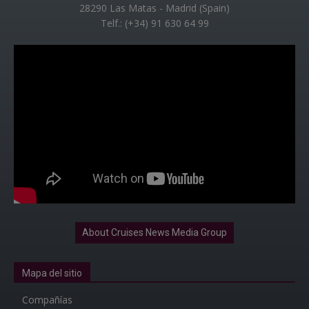
28290 Las Matas - Madrid (Spain)
Telf.: (+34) 91 630 64 99
About Cruises News Media Group
Mapa del sitio
Compañías