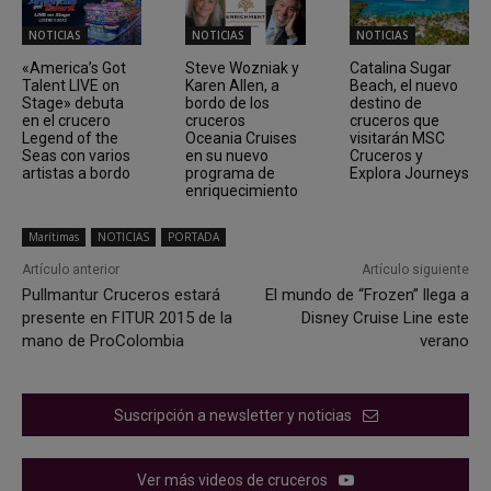
NOTICIAS
NOTICIAS
NOTICIAS
«America’s Got
Steve Wozniak y
Catalina Sugar
Talent LIVE on
Karen Allen, a
Beach, el nuevo
Stage» debuta
bordo de los
destino de
en el crucero
cruceros
cruceros que
Legend of the
Oceania Cruises
visitarán MSC
Seas con varios
en su nuevo
Cruceros y
artistas a bordo
programa de
Explora Journeys
enriquecimiento
Marítimas
NOTICIAS
PORTADA
Artículo anterior
Artículo siguiente
Pullmantur Cruceros estará
El mundo de “Frozen” llega a
presente en FITUR 2015 de la
Disney Cruise Line este
mano de ProColombia
verano
Suscripción a newsletter y noticias
Ver más videos de cruceros