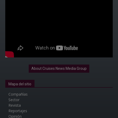
About Cruises News Media Group
Mapa del sitio
Compañías
Sector
Revista
Reportajes
Opinión