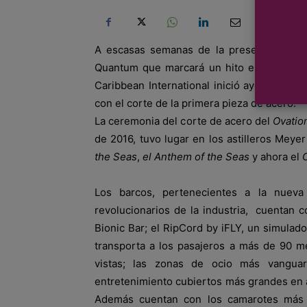
A escasas semanas de la presentación de
Quantum que marcará un hito en la indust
Caribbean International inició ayer, oficia
con el corte de la primera pieza de acero.
La ceremonia del corte de acero del
Ovatio
de 2016, tuvo lugar en los astilleros Mey
the Seas
,
el Anthem of the Seas
y ahora el
Los barcos, pertenecientes a la nuev
revolucionarios de la industria, cuentan
Bionic Bar; el RipCord by iFLY, un simulado
transporta a los pasajeros a más de 90 m
vistas; las zonas de ocio más vangua
entretenimiento cubiertos más grandes en 
Además cuentan con los camarotes más 