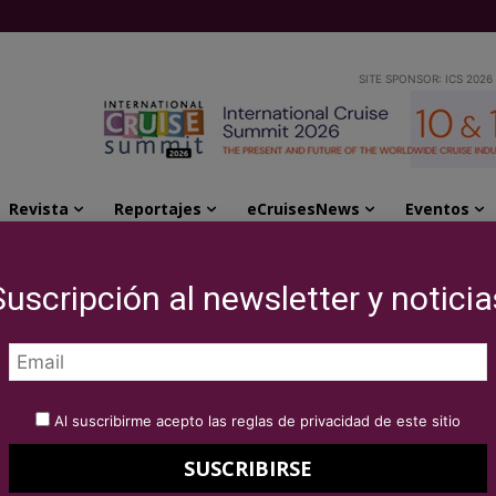
SITE SPONSOR: ICS 2026
Revista
Reportajes
eCruisesNews
Eventos
nombre del tercer barco de la clase Quantum:...
Suscripción al newsletter y noticia
 anuncia el nombre
 de la clase Quantum:
Al suscribirme acepto las reglas de privacidad de este sitio
eas