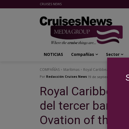
CRUISES NEWS
Cruises News Media Group
NOTICIAS
Compañías
Sector
COMPAÑÍAS
Marítimas
Royal Caribbean anuncia el 
Por
Redacción Cruises News
19 de septiembre de 2014
Royal Caribbean
del tercer barco
Ovation of the S