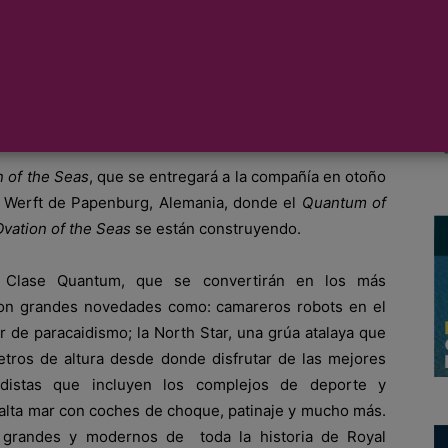
l Quantum of the Seas, el primer barco de la clase
ria de cruceros con sus avances tecnológicos, Royal
lmente, la construcción del tercer barco de dicha clase
n of the Seas
, que se entregará a la compañía en otoño
er Werft de Papenburg, Alemania, donde el
Quantum of
Ovation of the Seas
se están construyendo.
a Clase Quantum, que se convertirán en los más
 con grandes novedades como: camareros robots en el
r de paracaidismo; la North Star, una grúa atalaya que
etros de altura desde donde disfrutar de las mejores
rdistas que incluyen los complejos de deporte y
alta mar con coches de choque, patinaje y mucho más.
grandes y modernos de toda la historia de Royal