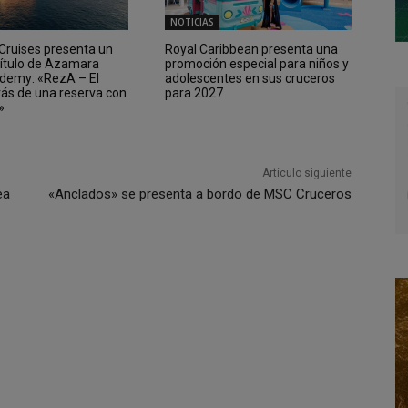
NOTICIAS
ruises presenta un
Royal Caribbean presenta una
ítulo de Azamara
promoción especial para niños y
demy: «RezA – El
adolescentes en sus cruceros
rás de una reserva con
para 2027
»
Artículo siguiente
ea
«Anclados» se presenta a bordo de MSC Cruceros