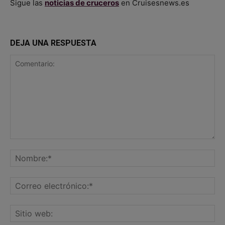
Sigue las
noticias de cruceros
en Cruisesnews.es
DEJA UNA RESPUESTA
Comentario:
No
Co
ele
Sit
we