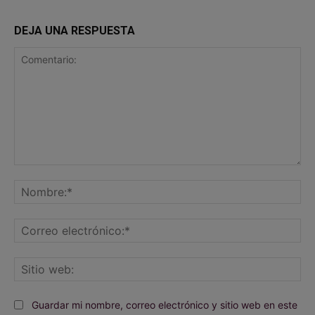
DEJA UNA RESPUESTA
Comentario:
No
Co
ele
Sit
we
Guardar mi nombre, correo electrónico y sitio web en este