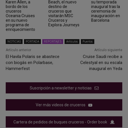
Karen Allen, a
Beach, el nuevo
su temporada
bordo de los
destino de
inaugural tras la
cruceros
cruceros que
ceremonia de
Oceania Cruises
visitarán MSC
inauguración en
en su nuevo
Cruceros y
Barcelona
programa de
Explora Journeys
enriquecimiento
NOTICIAS
PORTADA
REPORTAJES
Artículos
Puertos
Artículo anterior
Artículo siguiente
El Havila Polaris se abastece
Cruise Saudi recibe a
con biogás en Polarbase,
Celestyal en su escala
Hammerfest
inaugural en Yeda
Suscripción a newsletter y noticias
Ver más videos de cruceros
Cartera de pedidos de buques cruceros - Order book