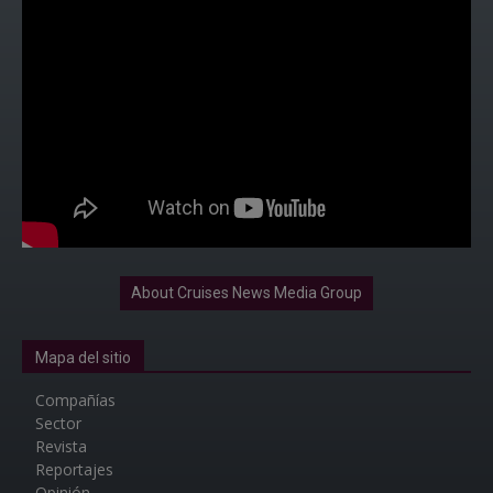
About Cruises News Media Group
Mapa del sitio
Compañías
Sector
Revista
Reportajes
Opinión