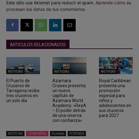
Este sitio usa Akismet para reducir el spam.
Aprende cómo se
procesan los datos de tus comentarios.
ARTICULOS RELACIONADOS
NOTICIAS
NOTICIAS
NOTICIAS
El Puerto de
Azamara
Royal Caribbean
Cruceros de
Cruises presenta
presenta una
Tarragona recibe
un nuevo
promoción
tres cruceros en
capítulo de
especial para
un solo día
Azamara World
niños y
Academy: «RezA
adolescentes en
– El poder detrás
sus cruceros
de una reserva
para 2027
con confianza»
NOTICIAS
COMPAÑÍAS
Fluviales
PORTADA