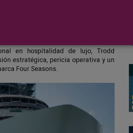
uise Holdings Ltd., copropietario y
hts
, anuncian el nombramiento de Ben
o de Marc-Henry Cruise Holdings Ltd.,
lio de 2025. Líder de confianza con una
onal en hospitalidad de lujo, Trodd
ón estratégica, pericia operativa y un
marca Four Seasons.