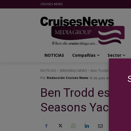
CRUISES NEWS
Cruises News Media Group
NOTICIAS
Compañías
Sector
NOTICIAS
BREAKING NEWS
Ben Trodd es nombrado
Por
Redacción Cruises News
10 de julio de 2025
Ben Trodd es no
Seasons Yachts