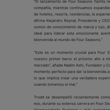
“El lanzamiento de Four Seasons Yachts re
compañía, mientras continuamos expandien
de hoteles, resorts, residencias, la experi
afirma Alejandro Reynal, Presidente y CE
común de conocimiento de marca y lujo, dis
ideal para liderar esta emocionante ave
bienvenida al mundo de Four Seasons.”
“Este es un momento crucial para Four S
nuestro primer barco el próximo año e in
mercado”, añade Nadim Ashi, Fundador y Co
momento perfecto para dar la bienvenida a 
lo que implica crear una verdadera exper
cuando tomemos el mar.”
Trodd se desempeñó recientemente como
eso, durante su extensa carrera en Four S
Vicepresidente Regional y, más reciente