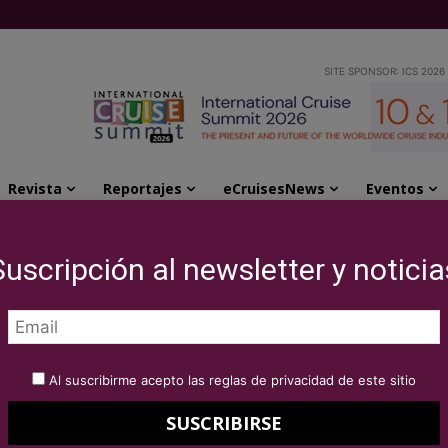
SITE SPONSOR: ICS 2026
Revista
Reportajes
eCruisesNews
Eventos
 CEO de Four Seasons Yachts
Suscripción al newsletter y noticia
mbrado CEO de Four
Al suscribirme acepto las reglas de privacidad de este sitio