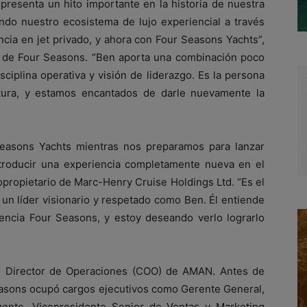
presenta un hito importante en la historia de nuestra
do nuestro ecosistema de lujo experiencial a través
encia en jet privado, y ahora con Four Seasons Yachts”,
O de Four Seasons. “Ben aporta una combinación poco
ciplina operativa y visión de liderazgo. Es la persona
ntura, y estamos encantados de darle nuevamente la
easons Yachts mientras nos preparamos para lanzar
troducir una experiencia completamente nueva en el
propietario de Marc-Henry Cruise Holdings Ltd. “Es el
un líder visionario y respetado como Ben. Él entiende
iencia Four Seasons, y estoy deseando verlo lograrlo
 Director de Operaciones (COO) de AMAN. Antes de
easons ocupó cargos ejecutivos como Gerente General,
mente, Vicepresidente Senior de Ventas y Marketing