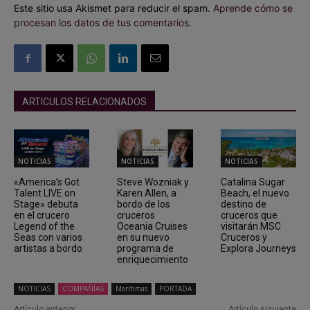
Este sitio usa Akismet para reducir el spam.
Aprende cómo se
procesan los datos de tus comentarios.
ARTICULOS RELACIONADOS
NOTICIAS
NOTICIAS
NOTICIAS
«America’s Got
Steve Wozniak y
Catalina Sugar
Talent LIVE on
Karen Allen, a
Beach, el nuevo
Stage» debuta
bordo de los
destino de
en el crucero
cruceros
cruceros que
Legend of the
Oceania Cruises
visitarán MSC
Seas con varios
en su nuevo
Cruceros y
artistas a bordo
programa de
Explora Journeys
enriquecimiento
NOTICIAS
COMPAÑÍAS
Marítimas
PORTADA
Artículo anterior
Artículo siguiente