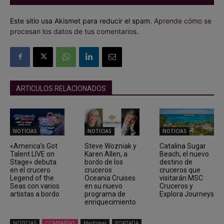
Este sitio usa Akismet para reducir el spam.
Aprende cómo se
procesan los datos de tus comentarios.
ARTICULOS RELACIONADOS
NOTICIAS
NOTICIAS
NOTICIAS
«America’s Got
Steve Wozniak y
Catalina Sugar
Talent LIVE on
Karen Allen, a
Beach, el nuevo
Stage» debuta
bordo de los
destino de
en el crucero
cruceros
cruceros que
Legend of the
Oceania Cruises
visitarán MSC
Seas con varios
en su nuevo
Cruceros y
artistas a bordo
programa de
Explora Journeys
enriquecimiento
NOTICIAS
COMPAÑÍAS
Marítimas
PORTADA