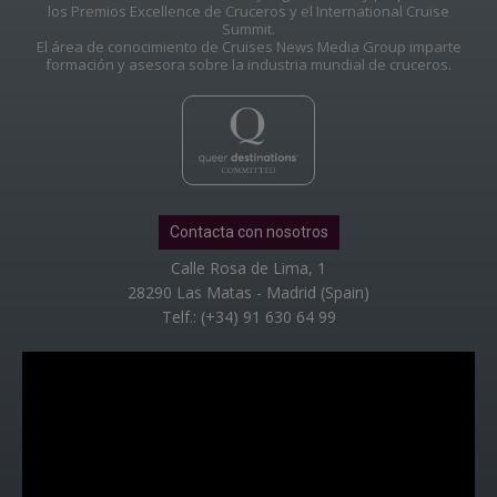
los Premios Excellence de Cruceros y el International Cruise
Summit.
El área de conocimiento de Cruises News Media Group imparte
formación y asesora sobre la industria mundial de cruceros.
Contacta con nosotros
Calle Rosa de Lima, 1
28290 Las Matas - Madrid (Spain)
Telf.: (+34) 91 630 64 99