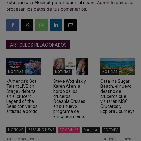
Este sitio usa Akismet para reducir el spam.
Aprende cómo se
procesan los datos de tus comentarios.
ARTICULOS RELACIONADOS
NOTICIAS
NOTICIAS
NOTICIAS
«America’s Got
Steve Wozniak y
Catalina Sugar
Talent LIVE on
Karen Allen, a
Beach, el nuevo
Stage» debuta
bordo de los
destino de
en el crucero
cruceros
cruceros que
Legend of the
Oceania Cruises
visitarán MSC
Seas con varios
en su nuevo
Cruceros y
artistas a bordo
programa de
Explora Journeys
enriquecimiento
NOTICIAS
BREAKING NEWS
COMPAÑÍAS
Marítimas
PORTADA
Artículo anterior
Artículo siguiente