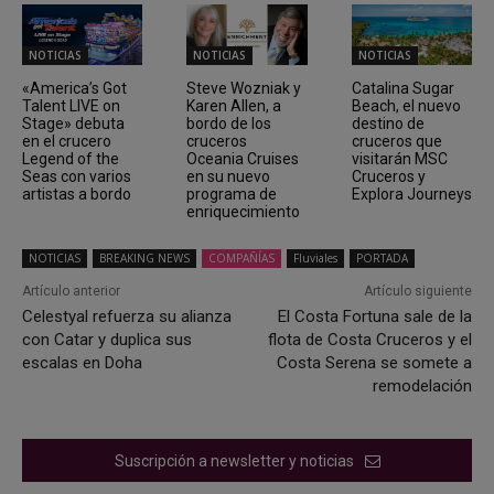
NOTICIAS
NOTICIAS
NOTICIAS
«America’s Got
Steve Wozniak y
Catalina Sugar
Talent LIVE on
Karen Allen, a
Beach, el nuevo
Stage» debuta
bordo de los
destino de
en el crucero
cruceros
cruceros que
Legend of the
Oceania Cruises
visitarán MSC
Seas con varios
en su nuevo
Cruceros y
artistas a bordo
programa de
Explora Journeys
enriquecimiento
NOTICIAS
BREAKING NEWS
COMPAÑÍAS
Fluviales
PORTADA
Artículo anterior
Artículo siguiente
Celestyal refuerza su alianza
El Costa Fortuna sale de la
con Catar y duplica sus
flota de Costa Cruceros y el
escalas en Doha
Costa Serena se somete a
remodelación
Suscripción a newsletter y noticias