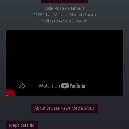
Calle Rosa de Lima, 1
28290 Las Matas - Madrid (Spain)
Telf.: (+34) 91 630 64 99
About Cruises News Media Group
Mapa del sitio