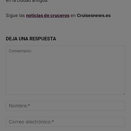
en la ciudad antigua.
Sigue las
noticias de cruceros
en
Cruisesnews.es
DEJA UNA RESPUESTA
Comentario:
No
Co
ele