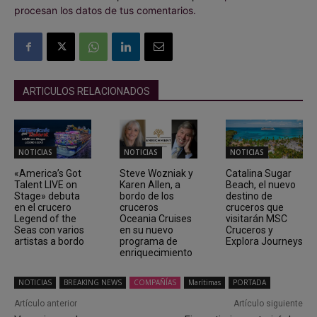
procesan los datos de tus comentarios.
ARTICULOS RELACIONADOS
NOTICIAS
NOTICIAS
NOTICIAS
«America’s Got
Steve Wozniak y
Catalina Sugar
Talent LIVE on
Karen Allen, a
Beach, el nuevo
Stage» debuta
bordo de los
destino de
en el crucero
cruceros
cruceros que
Legend of the
Oceania Cruises
visitarán MSC
Seas con varios
en su nuevo
Cruceros y
artistas a bordo
programa de
Explora Journeys
enriquecimiento
NOTICIAS
BREAKING NEWS
COMPAÑÍAS
Marítimas
PORTADA
Artículo anterior
Artículo siguiente