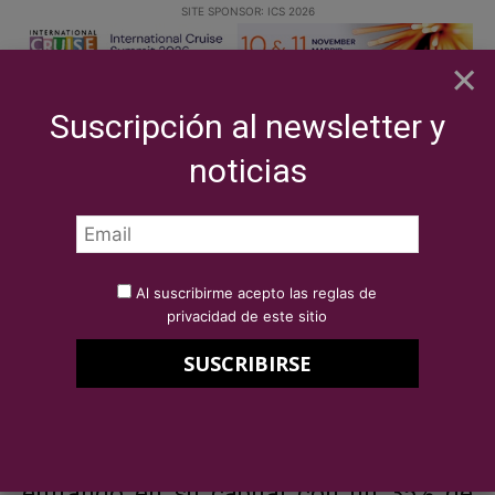
SITE SPONSOR: ICS 2026
×
Suscripción al newsletter y
noticias
NOTICIAS
BREAKING NEWS
Fundación Unicaja, socio estratégico de
Alma Cruceros
Por
Redacción Cruises News
26 de febrero de 2025
Fundación Unicaja, socio estratégico
de Alma Cruceros
Al suscribirme acepto las reglas de
privacidad de este sitio
Fundación Unicaja respalda la expansión
comercial de la naviera
Alma Cruceros
entrando en su capital con un 35% de