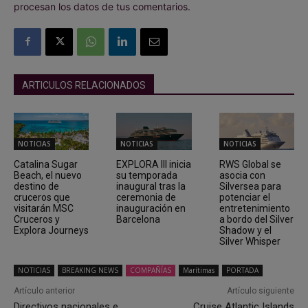
procesan los datos de tus comentarios.
ARTICULOS RELACIONADOS
NOTICIAS
NOTICIAS
NOTICIAS
Catalina Sugar
EXPLORA III inicia
RWS Global se
Beach, el nuevo
su temporada
asocia con
destino de
inaugural tras la
Silversea para
cruceros que
ceremonia de
potenciar el
visitarán MSC
inauguración en
entretenimiento
Cruceros y
Barcelona
a bordo del Silver
Explora Journeys
Shadow y el
Silver Whisper
NOTICIAS
BREAKING NEWS
COMPAÑÍAS
Marítimas
PORTADA
Artículo anterior
Artículo siguiente
Directivos nacionales e
Cruise Atlantic Islands