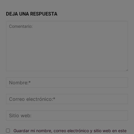
DEJA UNA RESPUESTA
Comentario:
No
Co
ele
Sit
we
Guardar mi nombre, correo electrónico y sitio web en este