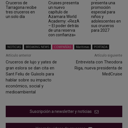
Cruceros de
Cruises presenta
presenta una
Tarragona recibe
un nuevo
promoción
tres cruceros en
capítulo de
especial para
un solo día
Azamara World
niños y
Academy: «RezA
adolescentes en
– El poder detrás
sus cruceros
de una reserva
para 2027
con confianza»
NOTICIAS
BREAKING NEWS
COMPAÑÍAS
Marítimas
PORTADA
Artículo anterior
Artículo siguiente
Cruceros de lujo y yates de
Entrevista con Theodora
gran eslora se dan cita en
Riga, nueva presidenta de
Sant Feliu de Guíxols para
MedCruise
hablar sobre su impacto
económico, social y
medioambiental
Suscripción a newsletter y noticias