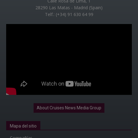
Calle Rosa de Lima, 1
28290 Las Matas - Madrid (Spain)
Telf.: (+34) 91 630 64 99
About Cruises News Media Group
Mapa del sitio
Compañías