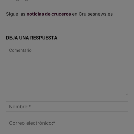
Sigue las
noticias de cruceros
en Cruisesnews.es
DEJA UNA RESPUESTA
Comentario:
No
Co
ele