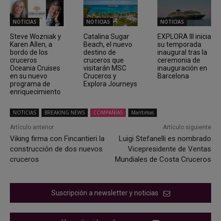
NOTICIAS
NOTICIAS
NOTICIAS
Steve Wozniak y
Catalina Sugar
EXPLORA III inicia
Karen Allen, a
Beach, el nuevo
su temporada
bordo de los
destino de
inaugural tras la
cruceros
cruceros que
ceremonia de
Oceania Cruises
visitarán MSC
inauguración en
en su nuevo
Cruceros y
Barcelona
programa de
Explora Journeys
enriquecimiento
NOTICIAS
BREAKING NEWS
COMPAÑÍAS
Marítimas
Artículo anterior
Artículo siguiente
Viking firma con Fincantieri la
Luigi Stefanelli es nombrado
construcción de dos nuevos
Vicepresidente de Ventas
cruceros
Mundiales de Costa Cruceros
Suscripción a newsletter y noticias