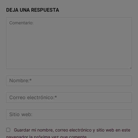
DEJA UNA RESPUESTA
Comentario:
No
Co
ele
Sit
we
Guardar mi nombre, correo electrónico y sitio web en este
navegador la próxima vez que comente.