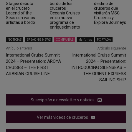
Stage» debuta
bordo de los
destino de
en el crucero
cruceros
cruceros que
Legend of the
Oceania Cruises
visitarán MSC
Seas con varios
en su nuevo
Cruceros y
artistas a bordo
programa de
Explora Journeys
enriquecimiento
NOTICIAS
BREAKING NEWS
COMPAÑÍAS
Marítimas
PORTADA
Artículo anterior
Artículo siguiente
International Cruise Summit
International Cruise Summit
2024 – Presentation: AROYA
2024 – Presentation:
CRUISES – THE FIRST
INTRODUCING SILENSEAS –
ARABIAN CRUISE LINE
THE ORIENT EXPRESS
SAILING SHIP
Suscripción a newsletter y noticias
Ver más videos de cruceros