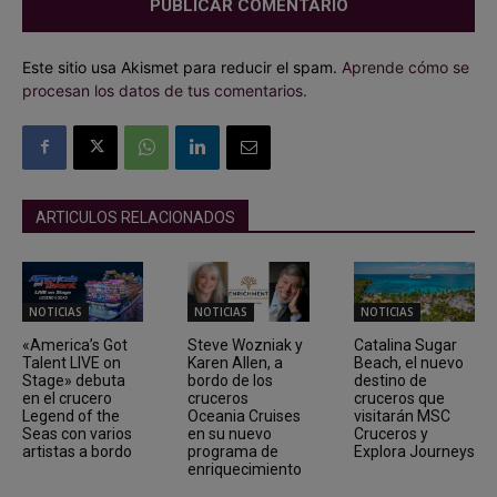
Este sitio usa Akismet para reducir el spam.
Aprende cómo se
procesan los datos de tus comentarios.
ARTICULOS RELACIONADOS
NOTICIAS
NOTICIAS
NOTICIAS
«America’s Got
Steve Wozniak y
Catalina Sugar
Talent LIVE on
Karen Allen, a
Beach, el nuevo
Stage» debuta
bordo de los
destino de
en el crucero
cruceros
cruceros que
Legend of the
Oceania Cruises
visitarán MSC
Seas con varios
en su nuevo
Cruceros y
artistas a bordo
programa de
Explora Journeys
enriquecimiento