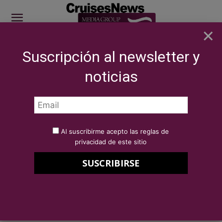
×
Suscripción al newsletter y
SITE SPONSOR: ICS 2026
noticias
NOTICIAS
BREAKING NEWS
International Cruise Summit 2024 -
Presentation: CHARTERING CRUISE SHIPS
Por
Redacción Cruises News
15 de octubre de 2024
Al suscribirme acepto las reglas de
International Cruise Summit
privacidad de este sitio
2024 – Presentation:
CHARTERING CRUISE SHIPS