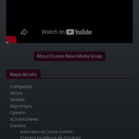
About Cruises News Media Group
Mapa del sitio
Compañías
Sector
Revista
Reportajes
Opinión
eCruisesNews
Eventos
International Cruise Summit
Premios Excellence de Cruceros