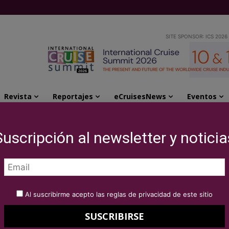
SITE SPONSOR: ICS 2026
Revista
Reportajes
eCruisesNews
Eventos
es para los amantes del golf...
Suscripción al newsletter y noticia
 de Regent Seven Seas
 amantes del golf con
Al suscribirme acepto las reglas de privacidad de este sitio
am