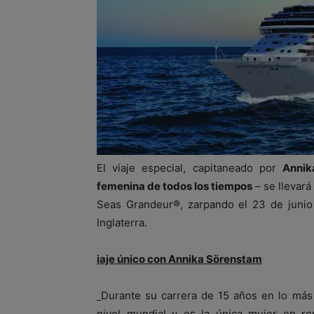
El viaje especial, capitaneado por
Annik
femenina de todos los tiempos
– se llevar
Seas Grandeur®, zarpando el 23 de junio
Inglaterra.
iaje único con Annika Sörenstam
Durante su carrera de 15 años en lo más
nivel mundial y es la única mujer en ro