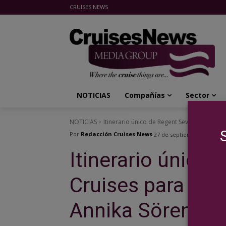
CRUISES NEWS
Cruises News Media Group
NOTICIAS
Compañías
Sector
NOTICIAS
Itinerario único de Regent Seven Seas Cruis
Por
Redacción Cruises News
27 de septiembre de 2024
Itinerario único
Cruises para los
Annika Sörenst