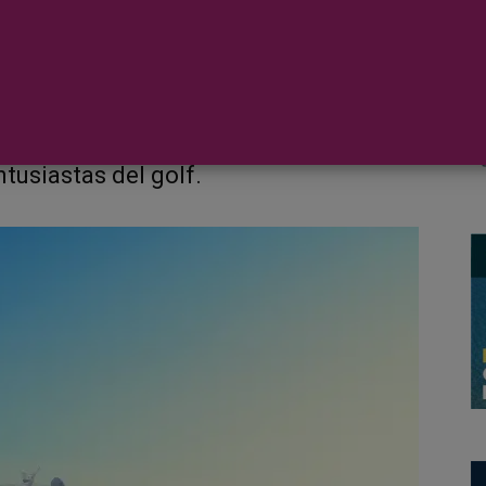
 anunciado un extraordinario viaje de
as e Irlandesas en el verano de 2025, el
ntusiastas del golf.