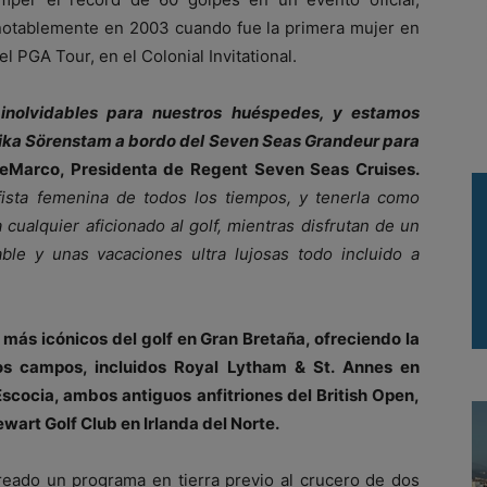
notablemente en 2003 cuando fue la primera mujer en
 PGA Tour, en el Colonial Invitational.
inolvidables para nuestros hu
éspedes, y estamos
ika Sörenstam a bordo del Seven Seas Grandeur para
DeMarco, Presidenta de Regent Seven Seas Cruises.
ista femenina de todos los tiempos, y tenerla como
 cualquier aficionado al golf, mientras disfrutan de un
able y unas vacaciones ultra lujosas todo incluido a
s más icónicos del golf en Gran Bretaña, ofreciendo la
sos campos, incluidos Royal Lytham & St. Annes en
Escocia, ambos antiguos anfitriones del British Open,
art Golf Club en Irlanda del Norte.
ado un programa en tierra previo al crucero de dos