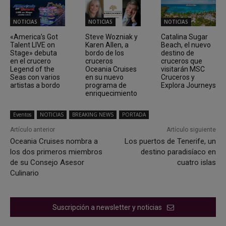
NOTICIAS
NOTICIAS
NOTICIAS
«America’s Got
Steve Wozniak y
Catalina Sugar
Talent LIVE on
Karen Allen, a
Beach, el nuevo
Stage» debuta
bordo de los
destino de
en el crucero
cruceros
cruceros que
Legend of the
Oceania Cruises
visitarán MSC
Seas con varios
en su nuevo
Cruceros y
artistas a bordo
programa de
Explora Journeys
enriquecimiento
Eventos
NOTICIAS
BREAKING NEWS
PORTADA
Artículo anterior
Artículo siguiente
Oceania Cruises nombra a
Los puertos de Tenerife, un
los dos primeros miembros
destino paradisíaco en
de su Consejo Asesor
cuatro islas
Culinario
Suscripción a newsletter y noticias