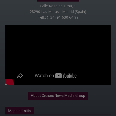
Calle Rosa de Lima, 1
28290 Las Matas - Madrid (Spain)
Telf.: (+34) 91 630 64 99
About Cruises News Media Group
Mapa del sitio