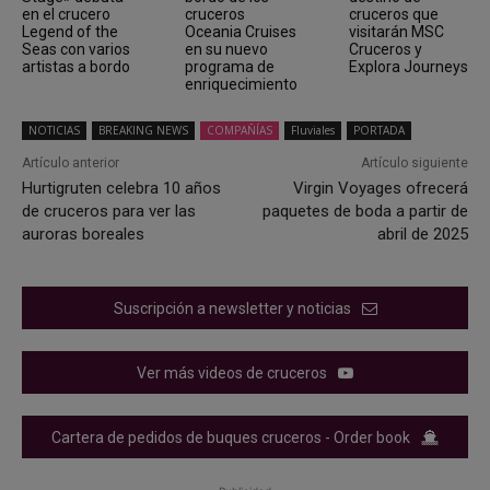
en el crucero
cruceros
cruceros que
Legend of the
Oceania Cruises
visitarán MSC
Seas con varios
en su nuevo
Cruceros y
artistas a bordo
programa de
Explora Journeys
enriquecimiento
NOTICIAS
BREAKING NEWS
COMPAÑÍAS
Fluviales
PORTADA
Artículo anterior
Artículo siguiente
Hurtigruten celebra 10 años
Virgin Voyages ofrecerá
de cruceros para ver las
paquetes de boda a partir de
auroras boreales
abril de 2025
Suscripción a newsletter y noticias
Ver más videos de cruceros
Cartera de pedidos de buques cruceros - Order book