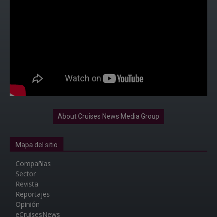
About Cruises News Media Group
Mapa del sitio
Compañías
Sector
Revista
Reportajes
Opinión
eCruisesNews