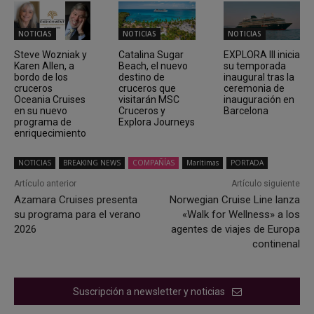
NOTICIAS
NOTICIAS
NOTICIAS
Steve Wozniak y
Catalina Sugar
EXPLORA III inicia
Karen Allen, a
Beach, el nuevo
su temporada
bordo de los
destino de
inaugural tras la
cruceros
cruceros que
ceremonia de
Oceania Cruises
visitarán MSC
inauguración en
en su nuevo
Cruceros y
Barcelona
programa de
Explora Journeys
enriquecimiento
NOTICIAS
BREAKING NEWS
COMPAÑÍAS
Marítimas
PORTADA
Artículo anterior
Artículo siguiente
Azamara Cruises presenta
Norwegian Cruise Line lanza
su programa para el verano
«Walk for Wellness» a los
2026
agentes de viajes de Europa
continenal
Suscripción a newsletter y noticias