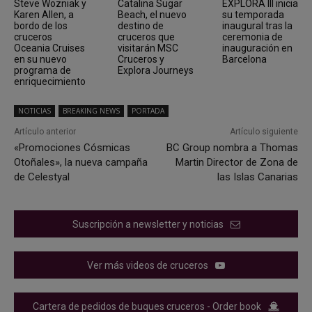
Steve Wozniak y
Catalina Sugar
EXPLORA III inicia
Karen Allen, a
Beach, el nuevo
su temporada
bordo de los
destino de
inaugural tras la
cruceros
cruceros que
ceremonia de
Oceania Cruises
visitarán MSC
inauguración en
en su nuevo
Cruceros y
Barcelona
programa de
Explora Journeys
enriquecimiento
NOTICIAS
BREAKING NEWS
PORTADA
Artículo anterior
Artículo siguiente
«Promociones Cósmicas
BC Group nombra a Thomas
Otoñales», la nueva campaña
Martin Director de Zona de
de Celestyal
las Islas Canarias
Suscripción a newsletter y noticias
Ver más videos de cruceros
Cartera de pedidos de buques cruceros - Order book