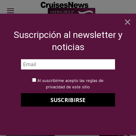
×
Suscripción al newsletter y
SITE SPONSOR: ICS 2026
noticias
NOTICIAS
BREAKING NEWS
Revista CruisesNews 70 - Septiembre
2024 disponible
Por
Redacción Cruises News
5 de septiembre de 2024
Al suscribirme acepto las reglas de
Revista CruisesNews 70 –
privacidad de este sitio
Septiembre 2024 disponible