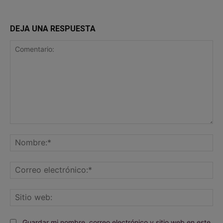
DEJA UNA RESPUESTA
Comentario:
No
Co
ele
Sit
we
Guardar mi nombre, correo electrónico y sitio web en este