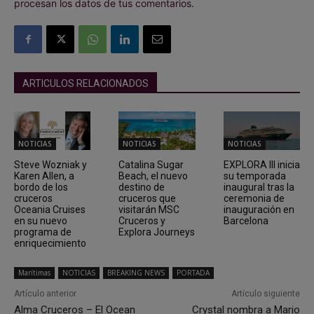
procesan los datos de tus comentarios.
ARTICULOS RELACIONADOS
NOTICIAS
NOTICIAS
NOTICIAS
Steve Wozniak y
Catalina Sugar
EXPLORA III inicia
Karen Allen, a
Beach, el nuevo
su temporada
bordo de los
destino de
inaugural tras la
cruceros
cruceros que
ceremonia de
Oceania Cruises
visitarán MSC
inauguración en
en su nuevo
Cruceros y
Barcelona
programa de
Explora Journeys
enriquecimiento
Marítimas
NOTICIAS
BREAKING NEWS
PORTADA
Artículo anterior
Artículo siguiente
Alma Cruceros – El Ocean
Crystal nombra a Mario