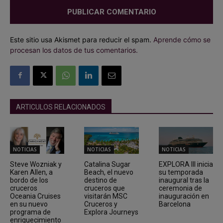
Este sitio usa Akismet para reducir el spam.
Aprende cómo se
procesan los datos de tus comentarios.
ARTICULOS RELACIONADOS
NOTICIAS
NOTICIAS
NOTICIAS
Steve Wozniak y
Catalina Sugar
EXPLORA III inicia
Karen Allen, a
Beach, el nuevo
su temporada
bordo de los
destino de
inaugural tras la
cruceros
cruceros que
ceremonia de
Oceania Cruises
visitarán MSC
inauguración en
en su nuevo
Cruceros y
Barcelona
programa de
Explora Journeys
enriquecimiento