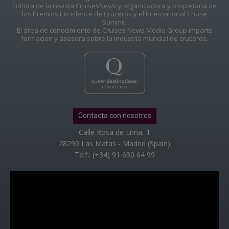
Editora de la revista CruisesNews y organizadora y propietaria de
los Premios Excellence de Cruceros y el International Cruise
Summit.
El área de conocimiento de Cruises News Media Group imparte
formación y asesora sobre la industria mundial de cruceros.
Contacta con nosotros
Calle Rosa de Lima, 1
28290 Las Matas - Madrid (Spain)
Telf.: (+34) 91 630 64 99