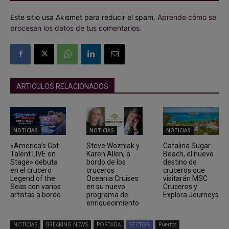
Este sitio usa Akismet para reducir el spam.
Aprende cómo se
procesan los datos de tus comentarios.
ARTICULOS RELACIONADOS
NOTICIAS
NOTICIAS
NOTICIAS
«America’s Got
Steve Wozniak y
Catalina Sugar
Talent LIVE on
Karen Allen, a
Beach, el nuevo
Stage» debuta
bordo de los
destino de
en el crucero
cruceros
cruceros que
Legend of the
Oceania Cruises
visitarán MSC
Seas con varios
en su nuevo
Cruceros y
artistas a bordo
programa de
Explora Journeys
enriquecimiento
NOTICIAS
BREAKING NEWS
PORTADA
SECTOR
Puertos