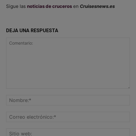
Sigue las
noticias de cruceros
en
Cruisesnews.es
DEJA UNA RESPUESTA
Comentario:
No
Co
ele
Sit