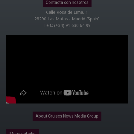
Contacta con nosotros
Calle Rosa de Lima, 1
28290 Las Matas - Madrid (Spain)
Telf.: (+34) 91 630 64 99
About Cruises News Media Group
Mapa del sitio