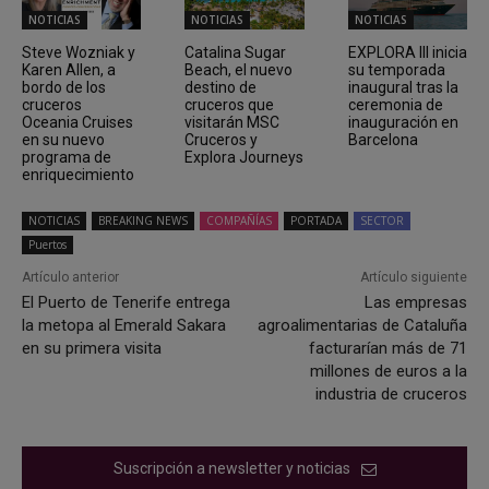
NOTICIAS
NOTICIAS
NOTICIAS
Steve Wozniak y
Catalina Sugar
EXPLORA III inicia
Karen Allen, a
Beach, el nuevo
su temporada
bordo de los
destino de
inaugural tras la
cruceros
cruceros que
ceremonia de
Oceania Cruises
visitarán MSC
inauguración en
en su nuevo
Cruceros y
Barcelona
programa de
Explora Journeys
enriquecimiento
NOTICIAS
BREAKING NEWS
COMPAÑÍAS
PORTADA
SECTOR
Puertos
Artículo anterior
Artículo siguiente
El Puerto de Tenerife entrega
Las empresas
la metopa al Emerald Sakara
agroalimentarias de Cataluña
en su primera visita
facturarían más de 71
millones de euros a la
industria de cruceros
Suscripción a newsletter y noticias